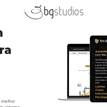
m
ra
o melhor